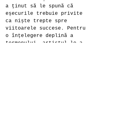
a ținut să le spună că 
eșecurile trebuie privite 
ca niște trepte spre 
viitoarele succese. Pentru 
o înțelegere deplină a 
termenului, artistul le-a 
împărtășit participanților 
din experiențele avute în 
privința eșecurilor sale.  