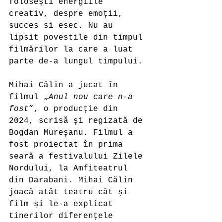
folosești energiile 
creativ, despre emoții, 
succes si esec. Nu au 
lipsit povestile din timpul 
filmărilor la care a luat 
parte de-a lungul timpului. 
Mihai Călin a jucat în 
filmul „
Anul nou care n-a 
fost
”, o producție din 
2024, scrisă și regizată de 
Bogdan Mureșanu. Filmul a 
fost proiectat în prima 
seară a festivalului Zilele 
Nordului, la Amfiteatrul 
din Darabani. Mihai Călin 
joacă atât teatru cât și 
film și le-a explicat 
tinerilor diferențele 