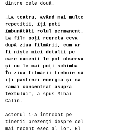
dintre cele două.
„
La teatru, având mai multe 
repetiții, îți poți 
îmbunătăți rolul permanent. 
La film poți regreta ceva 
după ziua filmării, cum ar 
fi niște mici detalii pe 
care oamenii le pot observa 
și nu le mai poți schimba. 
În ziua filmării trebuie să 
îți păstrezi energia și să 
rămâi concentrat asupra 
textului
”, a spus Mihai 
Călin. 
Actorul i-a întrebat pe 
tinerii prezenți despre cel 
mai recent eșec al lor. El 