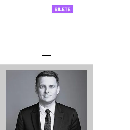
BILETE
Invitații ediției