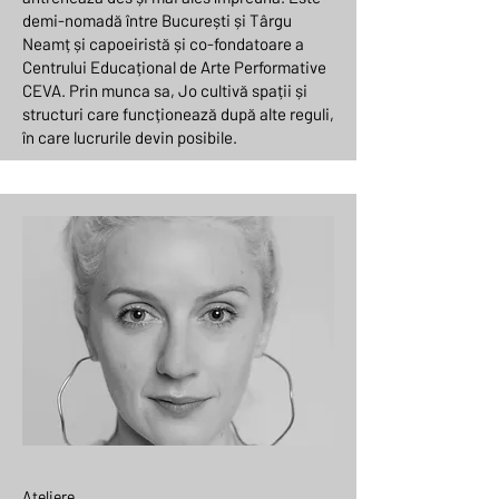
demi-nomadă între București și Târgu
Neamț și capoeiristă și co-fondatoare a
Centrului Educațional de Arte Performative
CEVA. Prin munca sa, Jo cultivă spații și
structuri care funcționează după alte reguli,
în care lucrurile devin posibile.
Ateliere