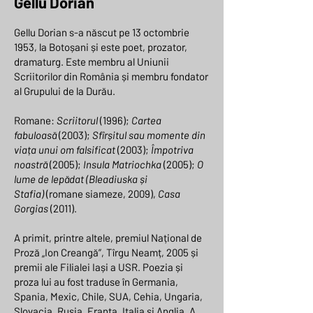
Gellu Dorian
Gellu Dorian s-a născut pe 13 octombrie
1953, la Botoșani și este poet, prozator,
dramaturg. Este membru al Uniunii
Scriitorilor din România și membru fondator
al Grupului de la Durău.
Romane:
Scriitorul
(1996);
Cartea
fabuloasă
(2003);
Sfîrșitul sau momente din
viața unui om falsificat
(2003);
Împotriva
noastră
(2005);
Insula Matriochka
(2005);
O
lume de lepădat (Bleadiuska și
Stafia)
(romane siameze, 2009),
Casa
Gorgias
(2011).
A primit, printre altele, premiul Național de
Proză „Ion Creangă”, Tîrgu Neamț, 2005 și
premii ale Filialei Iași a USR. Poezia și
proza lui au fost traduse în Germania,
Spania, Mexic, Chile, SUA, Cehia, Ungaria,
Slovacia, Rusia, Franța, Italia și Anglia. A