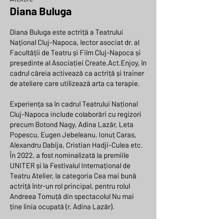
Diana Buluga
Diana Buluga este actriță a Teatrului
Naţional Cluj-Napoca, lector asociat dr. al
Facultății de Teatru și Film Cluj-Napoca și
președinte al Asociației Create.Act.Enjoy, în
cadrul căreia activează ca actriță și trainer
de ateliere care utilizează arta ca terapie.
Experiența sa în cadrul Teatrului Național
Cluj-Napoca include colaborări cu regizori
precum Botond Nagy, Adina Lazăr, Leta
Popescu, Eugen Jebeleanu, Ionuț Caras,
Alexandru Dabija, Cristian Hadji-Culea etc.
În 2022, a fost nominalizată la premiile
UNITER și la Festivalul Internațional de
Teatru Atelier, la categoria Cea mai bună
actriță într-un rol principal, pentru rolul
Andreea Tomuță din spectacolul Nu mai
ține linia ocupată (r. Adina Lazăr).