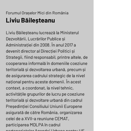
Forumul Orașelor Mici din România
Liviu Băileșteanu
Liviu Băileșteanu lucrează la Ministerul
Dezvoltării, Lucrărilor Publice și
Administrației din 2008. În anul 2017 a
devenit director al Direcției Politici și
Strategii, fiind responsabil, printre altele, de
cooperarea informală în domeniile coeziune
teritorială și dezvoltarea urbană, precum și
de asigurarea cadrului strategic de la nivel
național pentru aceste domenii. În acest
context, a coordonat, la nivel tehnic,
activitățile grupurilor de lucru pe coeziune
teritorială și dezvoltare urbană din cadrul
Președinției Consiliului Uniunii Europene
asigurată de către România, organizarea
celei de a XVII-a reuniune CEMAT,
participarea MDLPA în cadrul
parteneriatelor Agendei Urbane pentru UE,