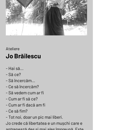
Ateliere
Jo Brăilescu
- Hai să...
- Să ce?
- Să încercăm...
- Ce să încercăm?
- Să vedem cum ar fi
- Cum ar fi să ce?
- Cum ar fi dacă am fi
- Ce să fim?
- Tot noi, doar un pic mai liberi.
Jo crede că libertatea e un mușchi care e
antrenează des și mai ales împreună. Este