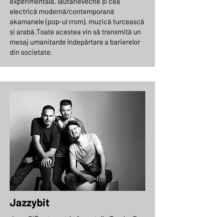
experimentală, lăutărieveche și cea
electrică modernă/contemporană
akamanele (pop-ul rrom), muzică turcească
și arabă.Toate acestea vin să transmită un
mesaj umanitarde îndepărtare a barierelor
din societate.
Jazzybit