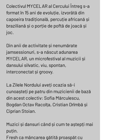
Colectivul MYCELAR al Cercului Întreg s-a
format în 15 ani de evoluție, izvorâtă din
capoeira tradițională, percuție africană și
braziliană și o porție de poftă de joacă și
joc.
Din anii de activitate și nenumărate
jamsessionuri, s-a născut adunarea
MYCELAR, un microfestival al muzicii și
dansului silvatic, viu, spontan,
interconectat și groovy.
La Zilele Nordului aveți ocazia să-i
cunoașteți pe patru din muzicienii de bază
din acest colectiv: Sofia Mărculescu,
Bogdan Octav Racolța, Cristian Drîmbă și
Ciprian Stoian.
Muzici și dansuri când și cum te aștepți mai
puțin.
Fresh ca mâncarea gătită proaspăt cu