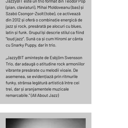
JazzyBIT este un trio format din Teodor Pop
(pian, claviaturi), Mihai Moldoveanu (bas) și
Szabó Csongor-Zsolt (tobe), ce activează
din 2012 și oferă o combinație energică de
jazz și rock, presărată pe alocuri cu blues,
latin și funk. Grupul își descrie stilul ca fiind
“loud jazz”. Sună ca și cum Hiromi ar cânta
cu Snarky Puppy, dar în trio.
„JazzyBIT amintește de Esbjörn Svensson
Trio, dar adaugă o atitudine rock armoniilor
vibrante presărate cu melodii vioaie. De
asemenea, se evidențiază prin ritmurile
funky, strânsa legătură artistică între cei
trei, dar și aranjamentele muzicale
remarcabile.” (All About Jazz)