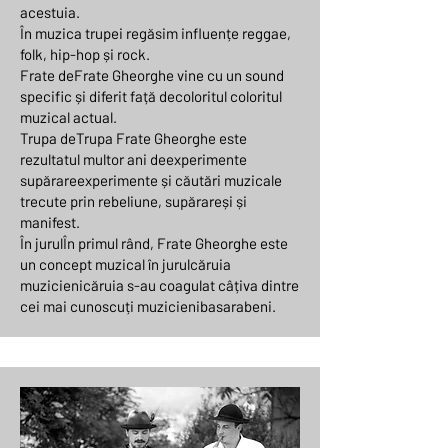
acestuia.
În muzica trupei regăsim influențe reggae,
folk, hip-hop și rock.
Frate deFrate Gheorghe vine cu un sound
specific și diferit față decoloritul coloritul
muzical actual.
Trupa deTrupa Frate Gheorghe este
rezultatul multor ani deexperimente
supărareexperimente și căutări muzicale
trecute prin rebeliune, supărareși și
manifest.
În jurulÎn primul rând, Frate Gheorghe este
un concept muzical în jurulcăruia
muzicienicăruia s-au coagulat câțiva dintre
cei mai cunoscuți muzicienibasarabeni.