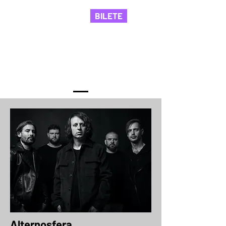
BILETE
Invitații ediției
Alternosfera