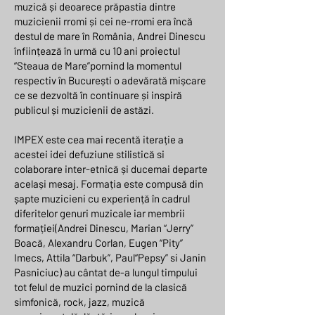
muzică și deoarece prăpastia dintre
muzicienii rromi și cei ne-rromi era încă
destul de mare în România, Andrei Dinescu
înființează în urmă cu 10 ani proiectul
“Steaua de Mare”pornind la momentul
respectiv în București o adevărată mișcare
ce se dezvoltă în continuare și inspiră
publicul și muzicienii de astăzi.
IMPEX este cea mai recentă iterație a
acestei idei defuziune stilistică si
colaborare inter-etnică și ducemai departe
același mesaj. Formația este compusă din
șapte muzicieni cu experiență în cadrul
diferitelor genuri muzicale iar membrii
formației(Andrei Dinescu, Marian “Jerry”
Boacă, Alexandru Corlan, Eugen “Pity”
Imecs, Attila “Darbuk”, Paul“Pepsy” si Janin
Pasniciuc) au cântat de-a lungul timpului
tot felul de muzici pornind de la clasică
simfonică, rock, jazz, muzică