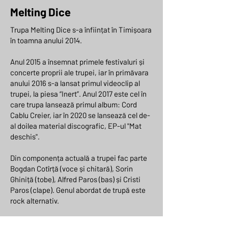
Melting Dice
Trupa Melting Dice s-a înființat în Timișoara
în toamna anului 2014.
Anul 2015 a însemnat primele festivaluri și
concerte proprii ale trupei, iar în primăvara
anului 2016 s-a lansat primul videoclip al
trupei, la piesa “Inert”. Anul 2017 este cel în
care trupa lansează primul album: Cord
Cablu Creier, iar în 2020 se lansează cel de-
al doilea material discografic, EP-ul "Mat
deschis".
Din componența actuală a trupei fac parte
Bogdan Cotîrță (voce și chitară), Sorin
Ghiniță (tobe), Alfred Paros (bas) și Cristi
Paros (clape). Genul abordat de trupă este
rock alternativ.