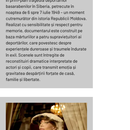
în prim-plan tragedia deportărilor
basarabenilor în Siberia, petrecute în
noaptea de 6 spre 7 iulie 1949 – un moment
cutremurător din istoria Republicii Moldova.
Realizat cu sensibilitate și respect pentru
memorie, documentarul este construit pe
baza mărturiilor a patru supraviețuitori ai
deportărilor, care povestesc despre
experiențele dureroase și traumele îndurate
în exil. Scenele sunt întregite de
reconstituiri dramatice interpretate de
actori și copii, care transmit emoția și
gravitatea despărțirii forțate de casă,
familie și libertate.