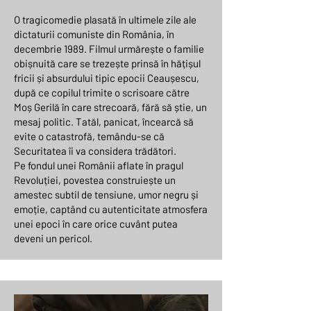
O tragicomedie plasată în ultimele zile ale
dictaturii comuniste din România, în
decembrie 1989. Filmul urmărește o familie
obișnuită care se trezește prinsă în hățișul
fricii și absurdului tipic epocii Ceaușescu,
după ce copilul trimite o scrisoare către
Moș Gerilă în care strecoară, fără să știe, un
mesaj politic. Tatăl, panicat, încearcă să
evite o catastrofă, temându-se că
Securitatea îi va considera trădători.
Pe fondul unei Românii aflate în pragul
Revoluției, povestea construiește un
amestec subtil de tensiune, umor negru și
emoție, captând cu autenticitate atmosfera
unei epoci în care orice cuvânt putea
deveni un pericol.