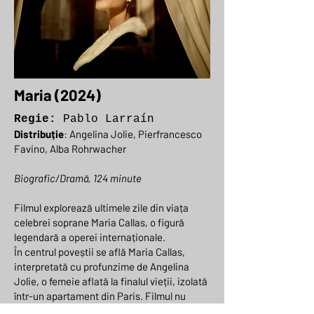
Maria (2024)
Regie:
Pablo Larraín
Distribuție
: Angelina Jolie,
Pierfrancesco
Favino
,
Alba Rohrwacher
Biografic/Dramă, 124 minute
Filmul explorează ultimele zile din viața
celebrei soprane Maria Callas, o figură
legendară a operei internaționale.
În centrul poveștii se află Maria Callas,
interpretată cu profunzime de Angelina
Jolie, o femeie aflată la finalul vieții, izolată
într-un apartament din Paris. Filmul nu
urmărește un traseu biografic clasic, ci