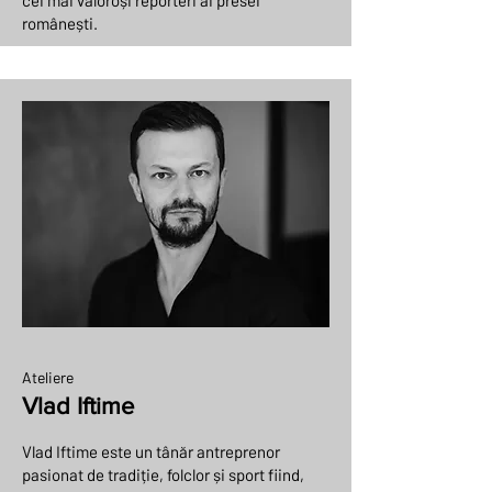
cei mai valoroși reporteri ai presei
românești.
Ateliere
Vlad Iftime
Vlad Iftime este un tânăr antreprenor
pasionat de tradiție, folclor și sport fiind,