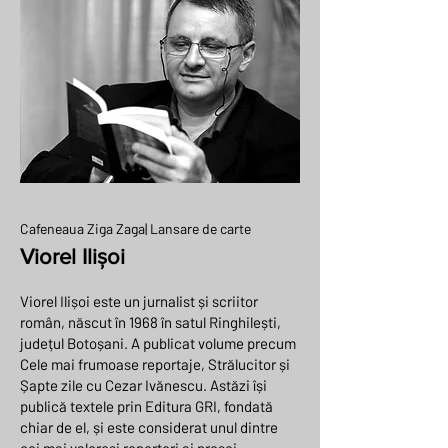
Cafeneaua Ziga Zaga| Lansare de carte
Viorel Ilișoi
Viorel Ilișoi este un jurnalist și scriitor
român, născut în 1968 în satul Ringhilești,
județul Botoșani. A publicat volume precum
Cele mai frumoase reportaje, Strălucitor și
Șapte zile cu Cezar Ivănescu. Astăzi își
publică textele prin Editura GRI, fondată
chiar de el, și este considerat unul dintre