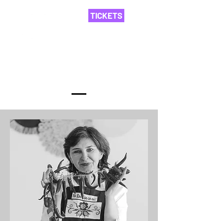
TICKETS
Invitații ediției