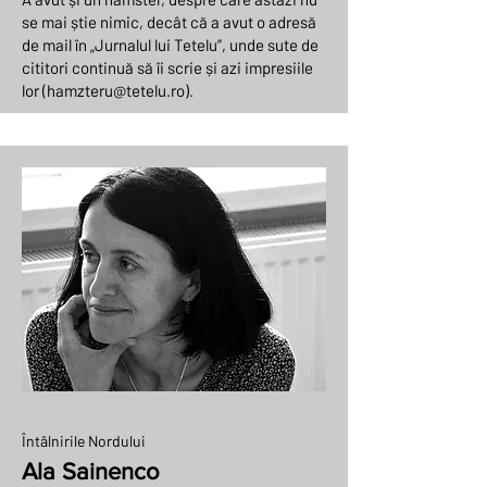
se mai știe nimic, decât că a avut o adresă
de mail în „Jurnalul lui Tetelu”, unde sute de
cititori continuă să îi scrie și azi impresiile
lor (
hamzteru@tetelu.ro
).
Întâlnirile Nordului
Ala Sainenco