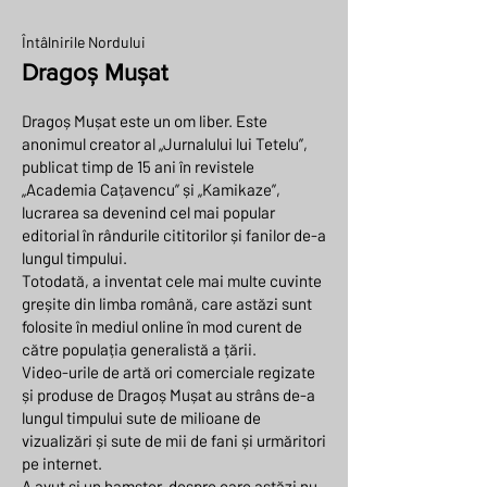
Întâlnirile Nordului
Dragoș Mușat
Dragoș Mușat este un om liber. Este
anonimul creator al „Jurnalului lui Tetelu”,
publicat timp de 15 ani în revistele
„Academia Cațavencu” și „Kamikaze”,
lucrarea sa devenind cel mai popular
editorial în rândurile cititorilor și fanilor de-a
lungul timpului.
Totodată, a inventat cele mai multe cuvinte
greșite din limba română, care astăzi sunt
folosite în mediul online în mod curent de
către populația generalistă a țării.
Video-urile de artă ori comerciale regizate
și produse de Dragoș Mușat au strâns de-a
lungul timpului sute de milioane de
vizualizări și sute de mii de fani și urmăritori
pe internet.
A avut și un hamster, despre care astăzi nu