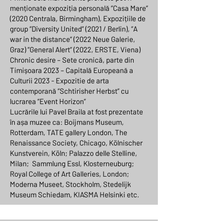
menționate expoziția personală ”Casa Mare”
(2020 Centrala, Birmingham), Expozițiile de
group ”Diversity United” (2021 / Berlin), ”A
war in the distance” (2022 Neue Galerie,
Graz) ”General Alert” (2022, ERSTE, Viena)
Chronic desire – Sete cronică, parte din
Timișoara 2023 – Capitală Europeană a
Culturii 2023 - Expozitie de arta
contemporană ”Schtirisher Herbst” cu
lucrarea ”Event Horizon”
Lucrările lui Pavel Braila at fost prezentate
în așa muzee ca: Boijmans Museum,
Rotterdam, TATE gallery London, The
Renaissance Society, Chicago, Kölnischer
Kunstverein, Köln; Palazzo delle Stelline,
Milan; Sammlung Essl, Klosterneuburg;
Royal College of Art Galleries, London;
Moderna Museet, Stockholm, Stedelijk
Museum Schiedam, KIASMA Helsinki etc.