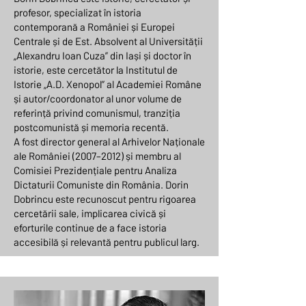
profesor, specializat în istoria
contemporană a României și Europei
Centrale și de Est. Absolvent al Universității
„Alexandru Ioan Cuza” din Iași și doctor în
istorie, este cercetător la Institutul de
Istorie „A.D. Xenopol” al Academiei Române
și autor/coordonator al unor volume de
referință privind comunismul, tranziția
postcomunistă și memoria recentă.
A fost director general al Arhivelor Naționale
ale României (2007–2012) și membru al
Comisiei Prezidențiale pentru Analiza
Dictaturii Comuniste din România. Dorin
Dobrincu este recunoscut pentru rigoarea
cercetării sale, implicarea civică și
eforturile continue de a face istoria
accesibilă și relevantă pentru publicul larg.