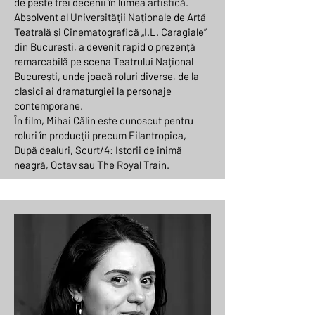
de peste trei decenii în lumea artistică.
Absolvent al Universității Naționale de Artă
Teatrală și Cinematografică „I.L. Caragiale”
din București, a devenit rapid o prezență
remarcabilă pe scena Teatrului Național
București, unde joacă roluri diverse, de la
clasici ai dramaturgiei la personaje
contemporane.
În film, Mihai Călin este cunoscut pentru
roluri în producții precum Filantropica,
După dealuri, Scurt/4: Istorii de inimă
neagră, Octav sau The Royal Train.