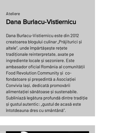
Ateliere
Dana Burlacu-Vistiernicu
Dana Burlacu‑Vistiernicu este din 2012
creatoarea blogului culinar „Prăjiturici și
altele”, unde împărtășește rețete
tradiționale reinterpretate, axate pe
ingrediente locale și sezoniere. Este
ambasador oficial România al comunității
Food Revolution Community și co-
fondatoare și președintă a Asociației
Convivia Iași, dedicată promovării
alimentației sănătoase și sustenabile.
Subliniază legătura profundă dintre tradiție
și gustul autentic: „gustul de acasă este
întotdeauna dres cu smântână”.