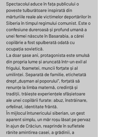
Spectacolul aduce în fața publicului o
poveste tulburătoare inspirată din
mărturiile reale ale victimelor deportărilor în
Siberia în timpul regimului comunist. Este o
confesiune dureroasă și profund umană a
unei femei născute în Basarabia, a cărei
copilărie a fost spulberată odată cu
ocupația sovietică.
La doar șase ani, protagonista este smulsă
din propria lume și aruncată într-un exil al
frigului, foametei, muncii forțate și al
umilinței. Separată de familie, etichetată
drept „dușman al poporului”, forțată să
renunțe la limba maternă, credință și
tradiții, trăiește experiențele sfâșietoare
ale unei copilării furate: abuz, înstrăinare,
orfelinat, identitate frântă.
În mijlocul întunericului siberian, un gest
aparent simplu, un măr roșu lăsat pe pervaz
în ajun de Crăciun, reaprinde în sufletele
rănite amintirea casei, a grădinii, a