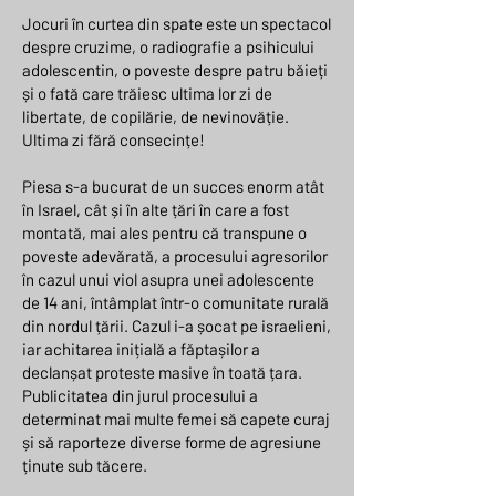
Jocuri în curtea din spate este un spectacol
despre cruzime, o radiografie a psihicului
adolescentin, o poveste despre patru băieți
și o fată care trăiesc ultima lor zi de
libertate, de copilărie, de nevinovăție.
Ultima zi fără consecințe!
Piesa s-a bucurat de un succes enorm atât
în Israel, cât și în alte țări în care a fost
montată, mai ales pentru că transpune o
poveste adevărată, a procesului agresorilor
în cazul unui viol asupra unei adolescente
de 14 ani, întâmplat într-o comunitate rurală
din nordul țării. Cazul i-a șocat pe israelieni,
iar achitarea inițială a făptașilor a
declanșat proteste masive în toată țara.
Publicitatea din jurul procesului a
determinat mai multe femei să capete curaj
și să raporteze diverse forme de agresiune
ținute sub tăcere.