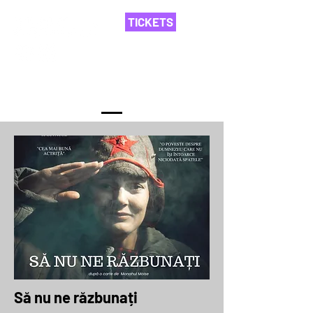
TICKETS
Spectacolele ediției
Să nu ne răzbunați