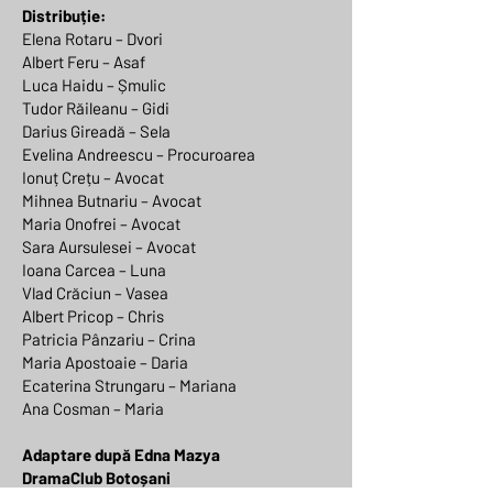
Distribuție:
Elena Rotaru – Dvori
Albert Feru – Asaf
Luca Haidu – Șmulic
Tudor Răileanu – Gidi
Darius Gireadă – Sela
Evelina Andreescu – Procuroarea
Ionuț Crețu – Avocat
Mihnea Butnariu – Avocat
Maria Onofrei – Avocat
Sara Aursulesei – Avocat
Ioana Carcea – Luna
Vlad Crăciun – Vasea
Albert Pricop – Chris
Patricia Pânzariu – Crina
Maria Apostoaie – Daria
Ecaterina Strungaru – Mariana
Ana Cosman – Maria
Adaptare după Edna Mazya
DramaClub Botoșani