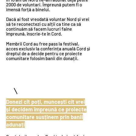
2000 de voluntari. Împreună putem fi o
imensă forță a binelui.
Dacă ai fost vreodată voluntar Nord și vrei
să te reconectezi cu alții ca tine ca să
continuăm să facem lucruri faine
împreună, înscrie-te în Cord.
Membrii Cord au free pass la festival,
acces exclusiv la conferința anuală Cord și
dreptul de a decide pentru ce proiecte
comunitare folosim banii din donații.
2
Donezi cît poți, muncești cît vrei
și decidem împreună ce proiecte
comunitare susținem prin banii
adunați