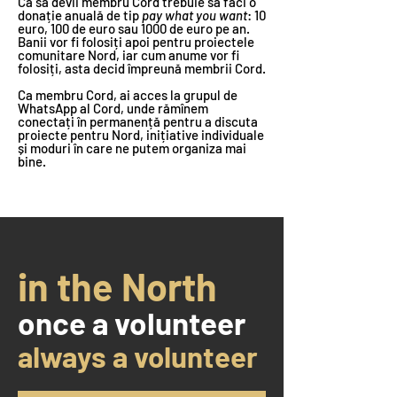
Ca să devii membru Cord trebuie să faci o
donație anuală de tip
pay what you want
: 10
euro, 100 de euro sau 1000 de euro pe an.
Banii vor fi folosiți apoi pentru proiectele
comunitare Nord, iar cum anume vor fi
folosiți, asta decid împreună membrii Cord.
Ca membru Cord, ai acces la grupul de
WhatsApp al Cord, unde rămînem
conectați în permanență pentru a discuta
proiecte pentru Nord, inițiative individuale
și moduri în care ne putem organiza mai
bine.
in the North
once a volunteer
always a volunteer