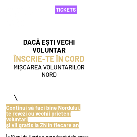
TICKETS
DACĂ EȘTI VECHI
VOLUNTAR
ÎNSCRIE-TE ÎN CORD
MIȘCAREA VOLUNTARILOR
NORD
1
Continui să faci bine Nordului,
te revezi cu vechii prieteni
voluntari
și vii gratis la ZN în fiecare an
În 10 ani de Nord ne-am adunat deja peste