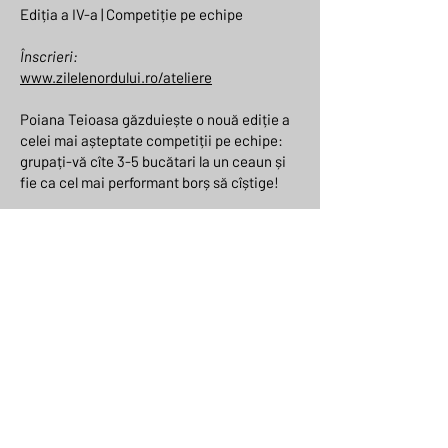
Ediția a IV-a | Competiție pe echipe
Înscrieri:
www.zilelenordului.ro/ateliere
Poiana Teioasa găzduiește o nouă ediție a
celei mai așteptate competiții pe echipe:
grupați-vă cîte 3-5 bucătari la un ceaun și
fie ca cel mai performant borș să cîștige!
La CMBM se pot înscrie maxim 10 echipe de
cîte 3-5 persoane. Din partea noastră
primesc cîte un ceaun de 40l, ingredientele
de bază (5 kg cartofi, 2 kg ceapă, 2 kg
morcovi, 1 kg ardei, 2 l borș de Darabani,
plus carne sau pește după necesități) și
lemnele pentru foc, iar echipele trebuie să
anunțe ce rețetă de borș moldovenesc
pregătesc și să o afișeze la locața
concursului, să-și aducă propriile ustensile
pentru gătit și, cînd borșul e gata, să-l pună-