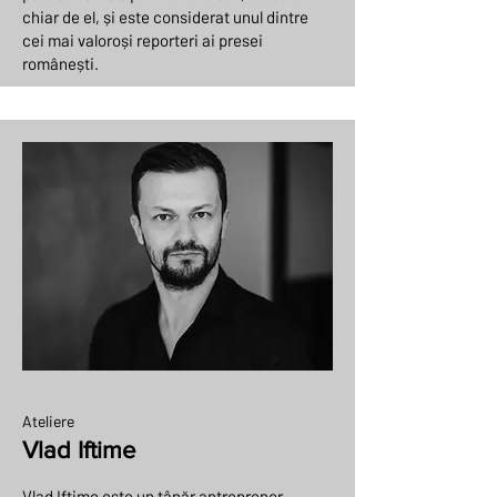
chiar de el, și este considerat unul dintre
cei mai valoroși reporteri ai presei
românești.
Ateliere
Vlad Iftime
Vlad Iftime este un tânăr antreprenor