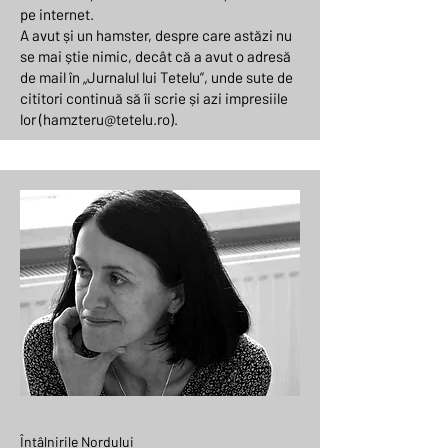
pe internet.
A avut și un hamster, despre care astăzi nu
se mai știe nimic, decât că a avut o adresă
de mail în „Jurnalul lui Tetelu”, unde sute de
cititori continuă să îi scrie și azi impresiile
lor (
hamzteru@tetelu.ro
).
Întâlnirile Nordului