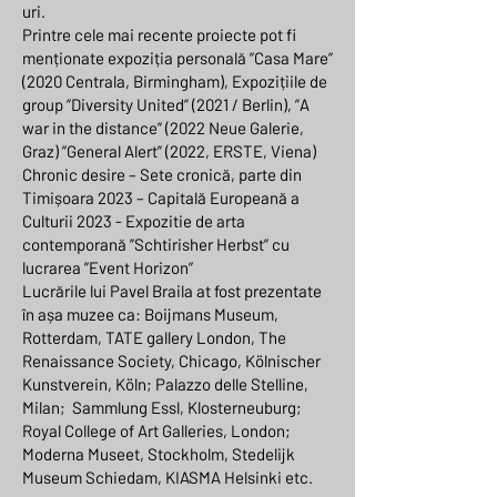
uri.
Printre cele mai recente proiecte pot fi
menționate expoziția personală ”Casa Mare”
(2020 Centrala, Birmingham), Expozițiile de
group ”Diversity United” (2021 / Berlin), ”A
war in the distance” (2022 Neue Galerie,
Graz) ”General Alert” (2022, ERSTE, Viena)
Chronic desire – Sete cronică, parte din
Timișoara 2023 – Capitală Europeană a
Culturii 2023 - Expozitie de arta
contemporană ”Schtirisher Herbst” cu
lucrarea ”Event Horizon”
Lucrările lui Pavel Braila at fost prezentate
în așa muzee ca: Boijmans Museum,
Rotterdam, TATE gallery London, The
Renaissance Society, Chicago, Kölnischer
Kunstverein, Köln; Palazzo delle Stelline,
Milan; Sammlung Essl, Klosterneuburg;
Royal College of Art Galleries, London;
Moderna Museet, Stockholm, Stedelijk
Museum Schiedam, KIASMA Helsinki etc.