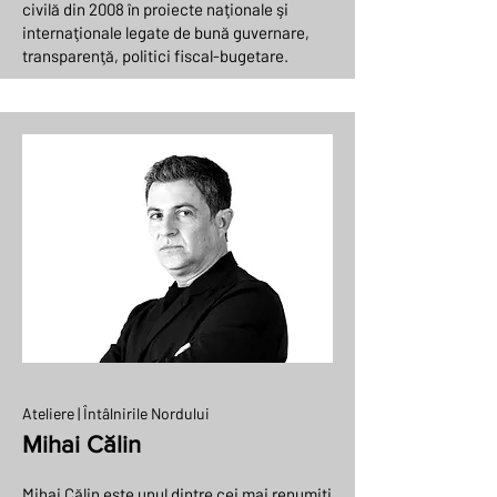
civilă din 2008 în proiecte naţionale şi
internaţionale legate de bună guvernare,
transparenţă, politici fiscal-bugetare.
Ateliere | Întâlnirile Nordului
Mihai Călin
Mihai Călin este unul dintre cei mai renumiți