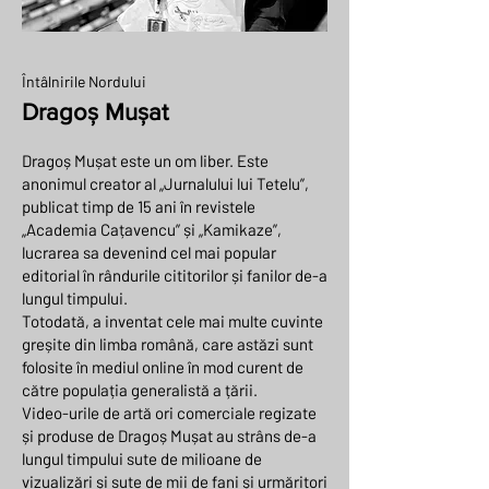
Întâlnirile Nordului
Dragoș Mușat
Dragoș Mușat este un om liber. Este
anonimul creator al „Jurnalului lui Tetelu”,
publicat timp de 15 ani în revistele
„Academia Cațavencu” și „Kamikaze”,
lucrarea sa devenind cel mai popular
editorial în rândurile cititorilor și fanilor de-a
lungul timpului.
Totodată, a inventat cele mai multe cuvinte
greșite din limba română, care astăzi sunt
folosite în mediul online în mod curent de
către populația generalistă a țării.
Video-urile de artă ori comerciale regizate
și produse de Dragoș Mușat au strâns de-a
lungul timpului sute de milioane de
vizualizări și sute de mii de fani și urmăritori