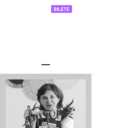
BILETE
Invitații ediției
anterioare (2025)