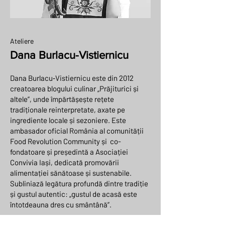
Ateliere
Dana Burlacu-Vistiernicu
Dana Burlacu‑Vistiernicu este din 2012
creatoarea blogului culinar „Prăjiturici și
altele”, unde împărtășește rețete
tradiționale reinterpretate, axate pe
ingrediente locale și sezoniere. Este
ambasador oficial România al comunității
Food Revolution Community și co-
fondatoare și președintă a Asociației
Convivia Iași, dedicată promovării
alimentației sănătoase și sustenabile.
Subliniază legătura profundă dintre tradiție
și gustul autentic: „gustul de acasă este
întotdeauna dres cu smântână”.