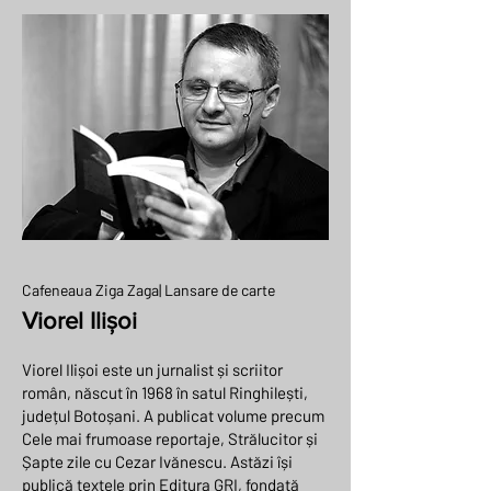
Cafeneaua Ziga Zaga| Lansare de carte
Viorel Ilișoi
Viorel Ilișoi este un jurnalist și scriitor
român, născut în 1968 în satul Ringhilești,
județul Botoșani. A publicat volume precum
Cele mai frumoase reportaje, Strălucitor și
Șapte zile cu Cezar Ivănescu. Astăzi își
publică textele prin Editura GRI, fondată