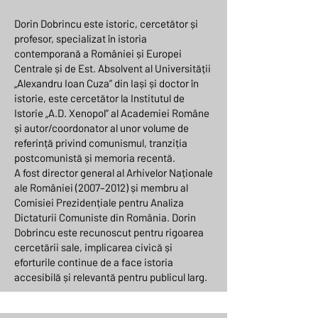
Dorin Dobrincu este istoric, cercetător și
profesor, specializat în istoria
contemporană a României și Europei
Centrale și de Est. Absolvent al Universității
„Alexandru Ioan Cuza” din Iași și doctor în
istorie, este cercetător la Institutul de
Istorie „A.D. Xenopol” al Academiei Române
și autor/coordonator al unor volume de
referință privind comunismul, tranziția
postcomunistă și memoria recentă.
A fost director general al Arhivelor Naționale
ale României (2007–2012) și membru al
Comisiei Prezidențiale pentru Analiza
Dictaturii Comuniste din România. Dorin
Dobrincu este recunoscut pentru rigoarea
cercetării sale, implicarea civică și
eforturile continue de a face istoria
accesibilă și relevantă pentru publicul larg.