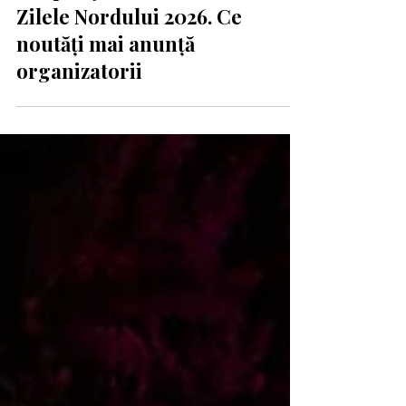
16 iul.
Trupa byron va deschide
Zilele Nordului 2026. Ce
noutăți mai anunță
organizatorii